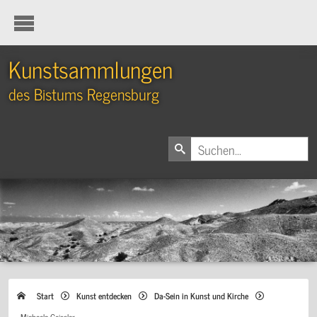
Kunstsammlungen
des Bistums Regensburg
Start
Kunst entdecken
Da-Sein in Kunst und Kirche
Michaela Geissler