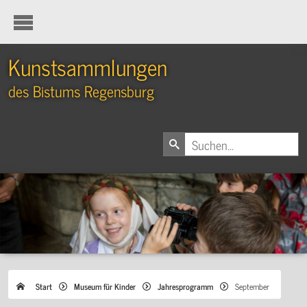
Kunstsammlungen
des Bistums Regensburg
Start
Museum für Kinder
Jahresprogramm
September