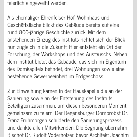
Zur Einweihung kamen in der Hauskapelle die an der
Sanierung sowie an der Entstehung des Instituts
Beteiligten zusammen, um diesen besonderen Moment
gemeinsam zu feiern. Der Regensburger Domprobst Dr.
Franz Frühmorgen schilderte den Sanierungsprozess
und dankte allen Mitwirkenden. Die Segnung übernahm
Bischof Dr. Rudolf Voderholzer, bevor Architekt Joachim
Peithner die Baumaßnahme erläuterte. Dr. Maria
Baumann stellte anschließend das Institut für religiöse
Alltagskultur und seine Arbeit vor. Musikalisch begleitet
wurde die Einweihungsfeier von Veronika Wabra an der
Harfe.
Im Anschluss gab es einen kleinen Umtrunk sowie die
Möglichkeit, religiöse Volkskunst zu entdecken. Eine
Auswahl an Objekten bot dabei einen Einblick in deren
Vielfalt und Umfang.
Wir freuen uns über die erfolgreiche Sanierung des