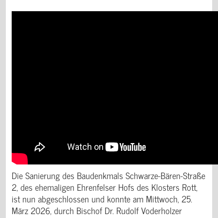
Die Sanierung des Baudenkmals Schwarze-Bären-Straße
2, des ehemaligen Ehrenfelser Hofs des Klosters Rott,
ist nun abgeschlossen und konnte am Mittwoch, 25.
März 2026, durch Bischof Dr. Rudolf Voderholzer
feierlich eingeweiht werden.
Als ehemaliger Ehrenfelser Hof, Wohnhaus und
Geschäftsfläche blickt das Gebäude bereits auf eine
rund 800-jährige Geschichte zurück. Mit dem
anstehenden Einzug des Instituts richtet sich der Blick
nun zugleich in die Zukunft: Hier entsteht ein Ort der
Forschung, der Workshops und des Austauschs. Neben
dem Institut bietet das Gebäude, das sich im Eigentum
des Domkapitels befindet, drei Wohnungen sowie eine
bestehende Gewerbeeinheit im Erdgeschoss.