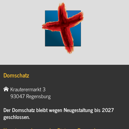
Krauterermarkt 3
93047 Regensburg
Der Domschatz bleibt wegen Neugestaltung bis 2027
geschlossen.
Kunstsammlungen des Bistums Regensburg
Verwaltung
Domplatz 6
93047 Regensburg
0941 597-2530
0941 597-2585
museum@bistum-regensburg.de
Postadresse
Obermünsterplatz 7
93047 Regensburg