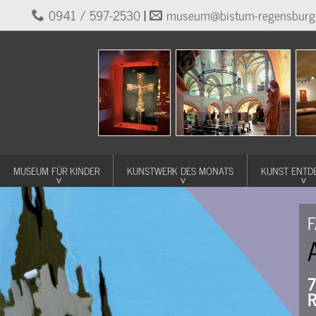
0941 / 597-2530
|
museum@bistum-regensburg
MUSEUM FÜR KINDER
KUNSTWERK DES MONATS
KUNST ENTD
F
7
R