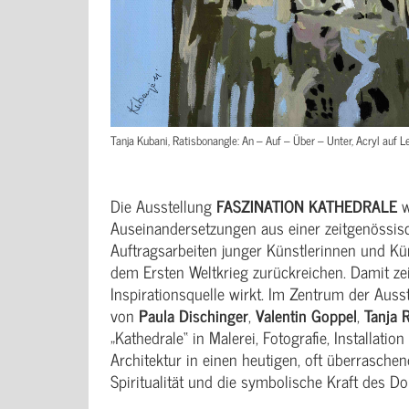
Tanja Kubani, Ratisbonangle: An – Auf – Über – Unter, Acryl auf Le
Die Ausstellung
FASZINATION KATHEDRALE
w
Auseinandersetzungen aus einer zeitgenössis
Auftragsarbeiten junger Künstlerinnen und Kü
dem Ersten Weltkrieg zurückreichen. Damit zei
Inspirationsquelle wirkt. Im Zentrum der Ausst
von
Paula Dischinger
,
Valentin Goppel
,
Tanja R
„Kathedrale“ in Malerei, Fotografie, Installat
Architektur in einen heutigen, oft überraschen
Spiritualität und die symbolische Kraft des D