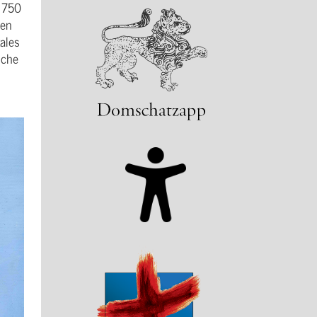
r 750
den
ales
sche