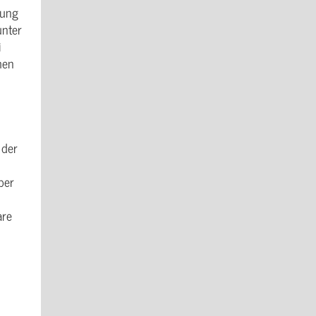
lung
unter
i
hen
 der
ber
are