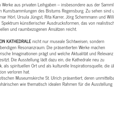
ch Werke aus privaten Leihgaben – insbesondere aus der Samm
den Kunstsammlungen des Bistums Regensburg. Zu sehen sind 
mar Hörl, Ursula Jüngst, Rita Karrer, Jörg Schemmann und Will
tes Spektrum künstlerischer Ausdrucksformen, das von realistisc
uellen und raumbezogenen Ansätzen reicht.
ION KATHEDRALE
nicht nur museale Sichtweisen, sondern
 lebendigen Resonanzraum. Die präsentierten Werke machen
lerische Imaginationen prägt und welche Aktualität und Relevanz
tzt. Die Ausstellung lädt dazu ein, die Kathedrale neu zu
 als spirituellen Ort und als kulturelle Inspirationsquelle, die ü
ion verloren hat.
otischen Museumskirche St. Ulrich präsentiert, deren unmittelb
härischen wie thematisch idealen Rahmen für die Ausstellung