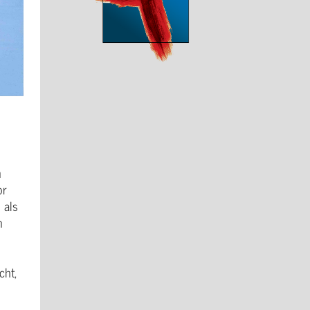
n
or
 als
n
cht,