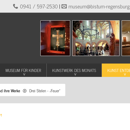
0941 / 597-2530
|
museum@bistum-regensburg
MUSEUM FÜR KINDER
KUNSTWERK DES MONATS
KUNST ENTD
nd ihre Werke
Drei Stelen - „Feuer“
“