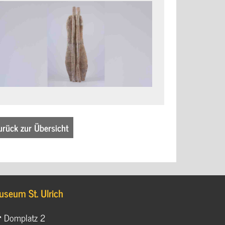
urück zur Übersicht
useum St. Ulrich
Domplatz 2