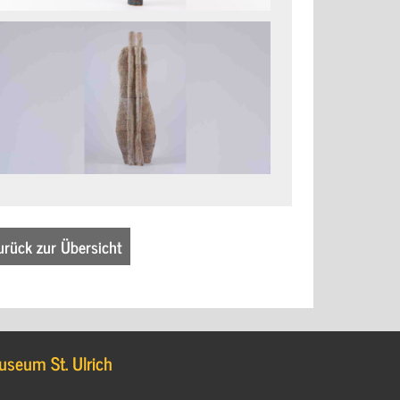
urück zur Übersicht
useum St. Ulrich