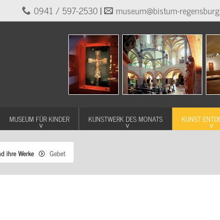
0941 / 597-2530
|
museum@bistum-regensburg
MUSEUM FÜR KINDER
KUNSTWERK DES MONATS
KUNST ENTD
nd ihre Werke
Gebet