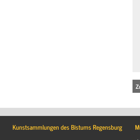
Z
Kunstsammlungen des Bistums Regensburg
M